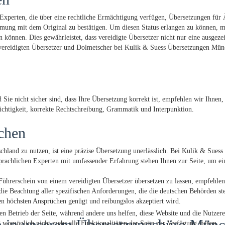
te Experten, die über eine rechtliche Ermächtigung verfügen, Übersetzungen für
mmung mit dem Original zu bestätigen. Um diesen Status erlangen zu können, mü
 können. Dies gewährleistet, dass vereidigte Übersetzer nicht nur eine ausgeze
 vereidigten Übersetzer und Dolmetscher bei Kulik & Suess Übersetzungen Münc
 Sie nicht sicher sind, dass Ihre Übersetzung korrekt ist, empfehlen wir Ihne
Richtigkeit, korrekte Rechtschreibung, Grammatik und Interpunktion.
chen
chland zu nutzen, ist eine präzise Übersetzung unerlässlich. Bei Kulik & Sues
prachlichen Experten mit umfassender Erfahrung stehen Ihnen zur Seite, um ein
 Führerschein von einem vereidigten Übersetzer übersetzen zu lassen, empfehle
h die Beachtung aller spezifischen Anforderungen, die die deutschen Behörden s
den höchsten Ansprüchen genügt und reibungslos akzeptiert wird.
den Betrieb der Seite, während andere uns helfen, diese Website und die Nutzer
n in unserem Übersetzungsbüro Mün
g womöglich nicht mehr alle Funktionalitäten der Seite zur Verfügung stehen.