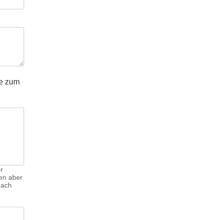
e zum
r
en aber
nach