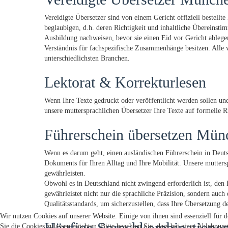
Vereidigte Übersetzer sind von einem Gericht offiziell bestell
beglaubigen, d.h. deren Richtigkeit und inhaltliche Übereinsti
Ausbildung nachweisen, bevor sie einen Eid vor Gericht ablegen
Verständnis für fachspezifische Zusammenhänge besitzen. Alle
unterschiedlichsten Branchen.
Lektorat & Korrekturlesen
Wenn Ihre Texte gedruckt oder veröffentlicht werden sollen und
unsere muttersprachlichen Übersetzer Ihre Texte auf formelle 
Führerschein übersetzen Mün
Wenn es darum geht, einen ausländischen Führerschein in Deuts
Dokuments für Ihren Alltag und Ihre Mobilität. Unsere mutters
gewährleisten.
Obwohl es in Deutschland nicht zwingend erforderlich ist, den
gewährleistet nicht nur die sprachliche Präzision, sondern auc
Qualitätsstandards, um sicherzustellen, dass Ihre Übersetzung 
Wir nutzen Cookies auf unserer Website. Einige von ihnen sind essenziell für 
Häufige Sprachkombinatione
Sie die Cookies zulassen möchten. Bitte beachten Sie, dass bei einer Ablehnun